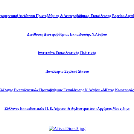
εριφερειακή Διεύθυνση Πρωτοβάθμιας & Δευτεροβάθμιας Εκπαίδευσης Βορείου Αιγαί
Διεύθυνση Δευτεροβάθμιας Εκπαίδευσης Ν.Λέσβου
Ινστιτούτο Εκπαιδευτικής Πολιτικής
Πανελλήνιο Σχολικό Δίκτυο
Σύλλογος Εκπαιδευτικών Πρωτοβάθμιας Εκπαίδευσης Ν.Λέσβου «Μίλτος Κουντουράς
Σύλλογος Εκπαιδευτικών Π. Ε. Λήμνου & Αγ.Ευστρατίου «Αργύριος Μοσχίδης»