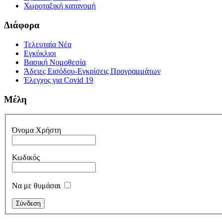
Χωροταξική κατανομή
Διάφορα
Τελευταία Νέα
Εγκύκλιοι
Βασική Νομοθεσία
Άδειες Εισόδου-Εγκρίσεις Προγραμμάτων
Έλεγχος για Covid 19
Μέλη
Όνομα Χρήστη
Κωδικός
Να με θυμάσαι