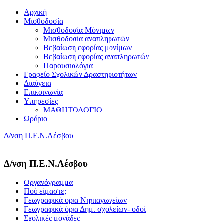
Αρχική
Μισθοδοσία
Μισθοδοσία Μόνιμων
Μισθοδοσία αναπληρωτών
Βεβαίωση εφορίας μονίμων
Βεβαίωση εφορίας αναπληρωτών
Παρουσιολόγια
Γραφείο Σχολικών Δραστηριοτήτων
Διαύγεια
Επικοινωνία
Υπηρεσίες
ΜΑΘΗΤΟΛΟΓΙΟ
Ωράριο
Δ/νση Π.Ε.Ν.Λέσβου
Δ/νση Π.Ε.Ν.Λέσβου
Οργανόγραμμα
Πού είμαστε;
Γεωγραφικά ορια Νηπιαγωγείων
Γεωγραφικά όρια Δημ. σχολείων- οδοί
Σχολικές μονάδες