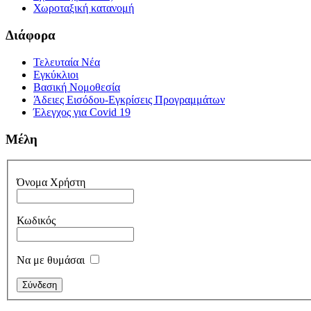
Χωροταξική κατανομή
Διάφορα
Τελευταία Νέα
Εγκύκλιοι
Βασική Νομοθεσία
Άδειες Εισόδου-Εγκρίσεις Προγραμμάτων
Έλεγχος για Covid 19
Μέλη
Όνομα Χρήστη
Κωδικός
Να με θυμάσαι