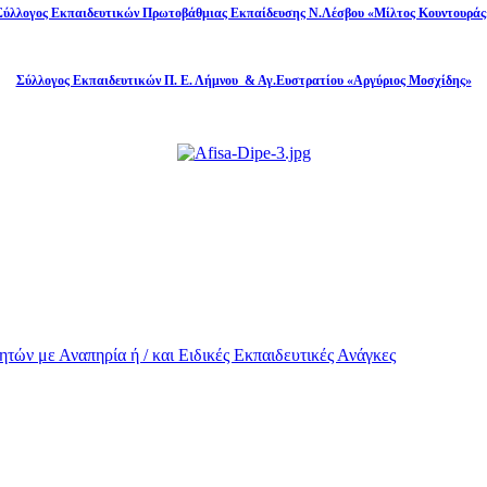
Σύλλογος Εκπαιδευτικών Πρωτοβάθμιας Εκπαίδευσης Ν.Λέσβου «Μίλτος Κουντουράς
Σύλλογος Εκπαιδευτικών Π. Ε. Λήμνου & Αγ.Ευστρατίου «Αργύριος Μοσχίδης»
τών με Αναπηρία ή / και Eιδικές Εκπαιδευτικές Ανάγκες