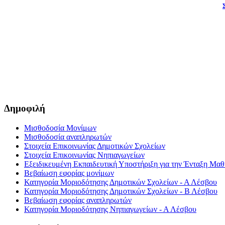
Δημοφιλή
Μισθοδοσία Μονίμων
Μισθοδοσία αναπληρωτών
Στοιχεία Επικοινωνίας Δημοτικών Σχολείων
Στοιχεία Επικοινωνίας Νηπιαγωγείων
Εξειδικευμένη Εκπαιδευτική Υποστήριξη για την Ένταξη Μαθη
Βεβαίωση εφορίας μονίμων
Κατηγορία Μοριοδότησης Δημοτικών Σχολείων - Α Λέσβου
Κατηγορία Μοριοδότησης Δημοτικών Σχολείων - Β Λέσβου
Βεβαίωση εφορίας αναπληρωτών
Κατηγορία Μοριοδότησης Νηπιαγωγείων - Α Λέσβου