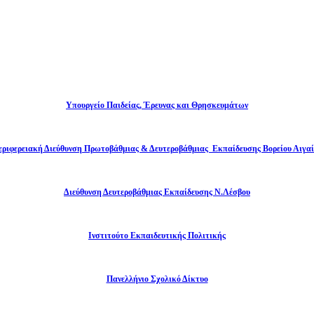
Υπουργείο Παιδείας, Έρευνας και Θρησκευμάτων
εριφερειακή Διεύθυνση Πρωτοβάθμιας & Δευτεροβάθμιας Εκπαίδευσης Βορείου Αιγαί
Διεύθυνση Δευτεροβάθμιας Εκπαίδευσης Ν.Λέσβου
Ινστιτούτο Εκπαιδευτικής Πολιτικής
Πανελλήνιο Σχολικό Δίκτυο