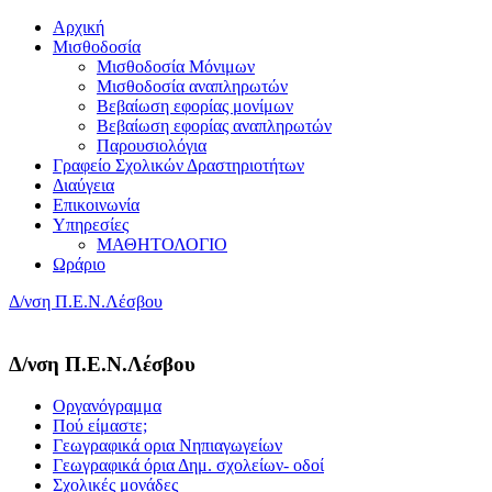
Αρχική
Μισθοδοσία
Μισθοδοσία Μόνιμων
Μισθοδοσία αναπληρωτών
Βεβαίωση εφορίας μονίμων
Βεβαίωση εφορίας αναπληρωτών
Παρουσιολόγια
Γραφείο Σχολικών Δραστηριοτήτων
Διαύγεια
Επικοινωνία
Υπηρεσίες
ΜΑΘΗΤΟΛΟΓΙΟ
Ωράριο
Δ/νση Π.Ε.Ν.Λέσβου
Δ/νση Π.Ε.Ν.Λέσβου
Οργανόγραμμα
Πού είμαστε;
Γεωγραφικά ορια Νηπιαγωγείων
Γεωγραφικά όρια Δημ. σχολείων- οδοί
Σχολικές μονάδες