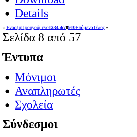
Details
«
Έναρξη
Προηγούμενο
1
2
3
4
5
6
7
8
9
10
Επόμενο
Τέλος
»
Σελίδα 8 από 57
Έντυπα
Μόνιμοι
Αναπληρωτές
Σχολεία
Σύνδεσμοι