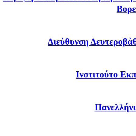
Βορε
Διεύθυνση Δευτεροβά
Ινστιτούτο Εκπ
Πανελλήνι