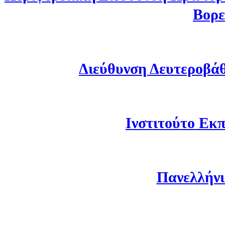
Βορε
Διεύθυνση Δευτεροβά
Ινστιτούτο Εκπ
Πανελλήνι