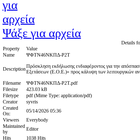
Ψάξε για αρχεία
Details fo
Property
Value
Name
ΨΦΤΝ46ΝΚΠΔ-Ρ2Τ
Πρόσκληση εκδήλωσης ενδιαφέροντος για την απόσπαση
Description
Εξετάσεων (Ε.Ο.Ε.)» προς κάλυψη των λειτουργικών αν
Filename
ΨΦΤΝ46ΝΚΠΔ-Ρ2Τ.pdf
Filesize
423.03 kB
Filetype
pdf (Mime Type: application/pdf)
Creator
syvris
Created
05/14/2026 05:36
On:
Viewers
Everybody
Maintained
Editor
by
Hits
1038 Hits